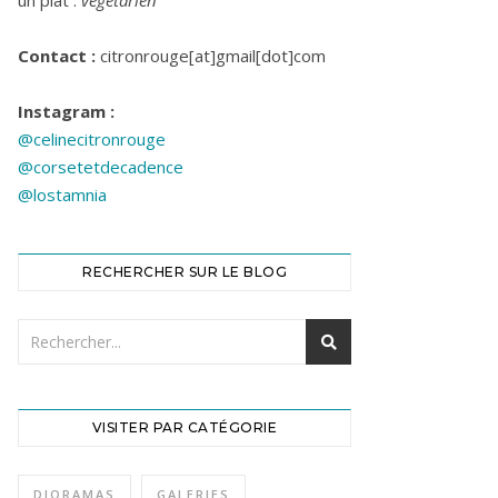
un plat :
végétarien
Contact :
citronrouge[at]gmail[dot]com
Instagram :
@celinecitronrouge
@corsetetdecadence
@lostamnia
RECHERCHER SUR LE BLOG
VISITER PAR CATÉGORIE
DIORAMAS
GALERIES