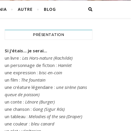
NIA
AUTRE
BLOG
PRÉSENTATION
Si j'étais... je serai...
un livre :
Les Hors-nature (Rachilde)
un personnage de fiction :
Hamlet
une expression :
bisc-en-coin
un film :
The fountain
une créature légendaire :
une sirène (sans
queue de poisson)
un conte :
Lénore (Burger)
une chanson :
Gong (Sigur Rós)
un tableau :
Melodies of the sea (Draper)
une couleur :
bleu canard