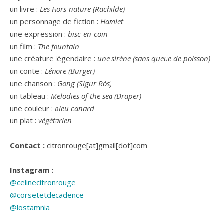
un livre :
Les Hors-nature (Rachilde)
un personnage de fiction :
Hamlet
une expression :
bisc-en-coin
un film :
The fountain
une créature légendaire :
une sirène (sans queue de poisson)
un conte :
Lénore (Burger)
une chanson :
Gong (Sigur Rós)
un tableau :
Melodies of the sea (Draper)
une couleur :
bleu canard
un plat :
végétarien
Contact :
citronrouge[at]gmail[dot]com
Instagram :
@celinecitronrouge
@corsetetdecadence
@lostamnia