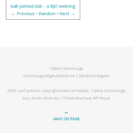
ball-jointed.club - a BJD webring
← Previous
•
Random
•
Next →
Céline Citronrouge
citronrouge[at]gmail[dot]com |
Mentions légales
2026, sauf précisé, copyright textes et médias : Céline Citronrouge,
tous droits réservés |
Thème Bard par
WP Royal
.
HAUT DE PAGE