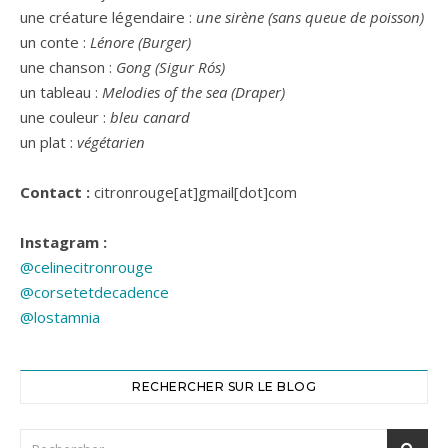
une créature légendaire :
une sirène (sans queue de poisson)
un conte :
Lénore (Burger)
une chanson :
Gong (Sigur Rós)
un tableau :
Melodies of the sea (Draper)
une couleur :
bleu canard
un plat :
végétarien
Contact :
citronrouge[at]gmail[dot]com
Instagram :
@celinecitronrouge
@corsetetdecadence
@lostamnia
RECHERCHER SUR LE BLOG