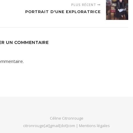
PLUS RÉCENT
PORTRAIT D'UNE EXPLORATRICE
SER UN COMMENTAIRE
ommentaire.
Céline Citronrouge
citronrouge[at]gmail[dot]com |
Mentions légales