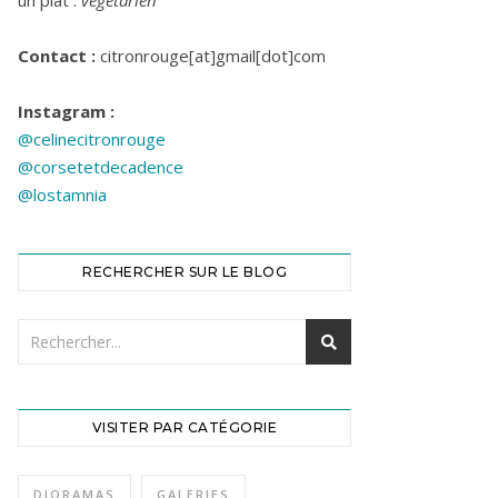
un plat :
végétarien
Contact :
citronrouge[at]gmail[dot]com
Instagram :
@celinecitronrouge
@corsetetdecadence
@lostamnia
RECHERCHER SUR LE BLOG
VISITER PAR CATÉGORIE
DIORAMAS
GALERIES