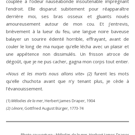
couplée à l’odeur nauséabonde insoutenable imprégnant
l’endroit. Elle disparut subitement pour réapparaître
derrière moi, ses bras osseux et gluants noués
amoureusement autour de mon cou. Et j’entrevis,
brièvement à la lueur du feu, une langue noire baveuse
balayer un sourire édenté horrible, effrayant, avant de
couler le long de ma nuque qu’elle lécha avec un plaisir et
une appétence non dissimulés. Un frisson atroce de
dégoût, que je ne pus cacher, gagna mon corps tout entier.
«Nous et les morts nous allons vite» (2)
furent les mots
qu’elle chuchota avant que n’y tenant plus, je cède à
l’évanouissement.
(1)
Mélodies de la mer
, Herbert James Draper, 1904
(2) Lénore
, Gottfried August Bürger, 1773-74
Photo couverture :
Mélodies de la mer
, Herbert James Draper