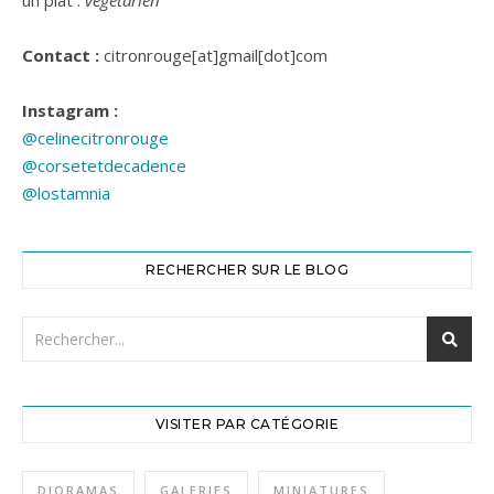
un plat :
végétarien
Contact :
citronrouge[at]gmail[dot]com
Instagram :
@celinecitronrouge
@corsetetdecadence
@lostamnia
RECHERCHER SUR LE BLOG
VISITER PAR CATÉGORIE
DIORAMAS
GALERIES
MINIATURES