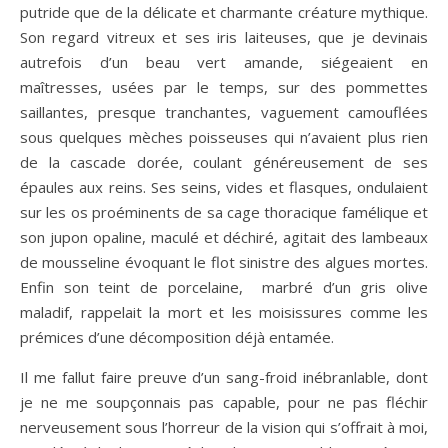
putride que de la délicate et charmante créature mythique.
Son regard vitreux et ses iris laiteuses, que je devinais
autrefois d’un beau vert amande, siégeaient en
maîtresses, usées par le temps, sur des pommettes
saillantes, presque tranchantes, vaguement camouflées
sous quelques mèches poisseuses qui n’avaient plus rien
de la cascade dorée, coulant généreusement de ses
épaules aux reins. Ses seins, vides et flasques, ondulaient
sur les os proéminents de sa cage thoracique famélique et
son jupon opaline, maculé et déchiré, agitait des lambeaux
de mousseline évoquant le flot sinistre des algues mortes.
Enfin son teint de porcelaine, marbré d’un gris olive
maladif, rappelait la mort et les moisissures comme les
prémices d’une décomposition déjà entamée.
Il me fallut faire preuve d’un sang-froid inébranlable, dont
je ne me soupçonnais pas capable, pour ne pas fléchir
nerveusement sous l’horreur de la vision qui s’offrait à moi,